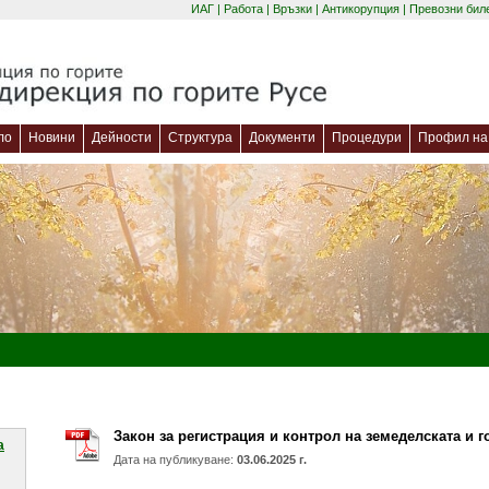
ИАГ
|
Работа
|
Връзки
|
Антикорупция
|
Превозни бил
ло
Новини
Дейности
Структура
Документи
Процедури
Профил на 
Закон за регистрация и контрол на земеделската и г
a
Дата на публикуване:
03.06.2025 г.