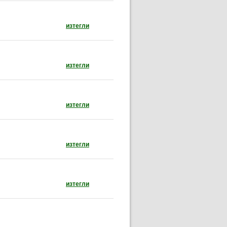
документ: Закон за защитените територии (от
изтегли
документ: Закон за рибарството и аквакултур
изтегли
документ: Закон за опазване на околната сре
изтегли
документ: Закон за лова и опазване на дивеча
изтегли
документ: Закон за горите (отваря се в нов п
изтегли