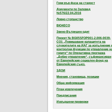
Гори във фаза на старост
Документи по Заповед
№576/22.04.2016
Ловно стопанство
BIO4ECO
Звено Вътрешен одит
Проект № BG05SFOP001-2.006-0039-
CO1 „Повишаване капацитета на
служителите на ИАГ за изпълнение 
контролни функции по управление н
горите“ по Оперативна програма
„Добро управление“, съфинансиран
от Европейския социален фонд на
Европейския съюз.
ЗДОИ
Мнения, становища, позиции
Обща информация
План извлечения
Предписания
Извършени проверки