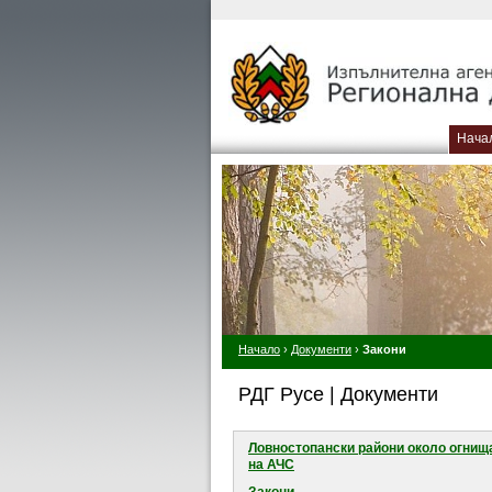
Нача
Начало
›
Документи
›
Закони
РДГ Русе | Документи
Ловностопански райони около огнищ
на АЧС