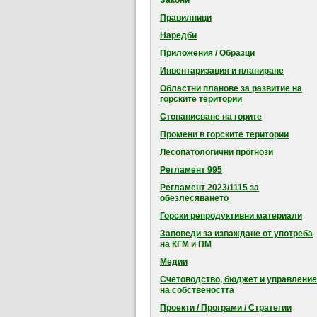
Закони
Правилници
Наредби
Приложения / Образци
Инвентаризация и планиране
Областни планове за развитие на
горските територии
Стопанисване на горите
Промени в горските територии
Лесопатологични прогнози
Регламент 995
Регламент 2023/1115 за
обезлесяването
Горски репродуктивни материали
Заповеди за изваждане от употреба
на КГМ и ПМ
Медии
Счетоводство, бюджет и управление
на собствеността
Проекти / Програми / Стратегии