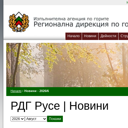
Начало
Новини
Дейности
Стр
Начало
›
Новини - 2026/6
РДГ Русе | Новини
Изберете година:
Изберете месец: