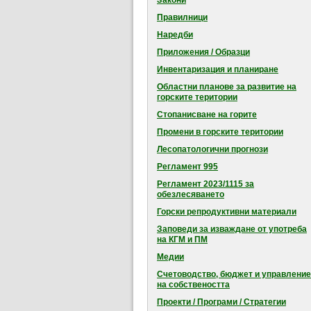
Закони
Правилници
Наредби
Приложения / Образци
Инвентаризация и планиране
Областни планове за развитие на
горските територии
Стопанисване на горите
Промени в горските територии
Лесопатологични прогнози
Регламент 995
Регламент 2023/1115 за
обезлесяването
Горски репродуктивни материали
Заповеди за изваждане от употреба
на КГМ и ПМ
Медии
Счетоводство, бюджет и управление
на собствеността
Проекти / Програми / Стратегии