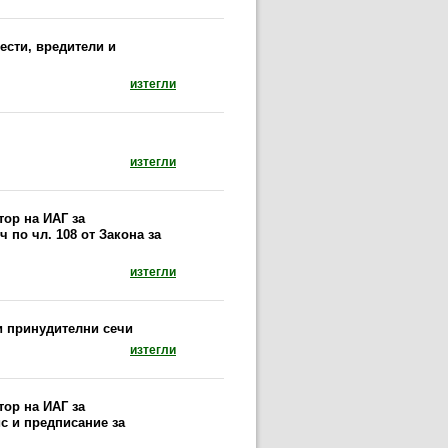
ести, вредители и
документ: Правила за възстановяване на увр
изтегли
документ: Ползване на дървесина от земедел
изтегли
тор на ИАГ за
 по чл. 108 от Закона за
документ: Заповед № 902/10.10.2017 г. на из
изтегли
и принудителни сечи
документ: Указания за издаване на предписан
изтегли
тор на ИАГ за
с и предписание за