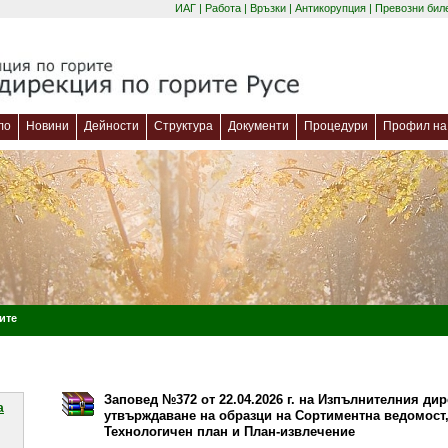
ИАГ
|
Работа
|
Връзки
|
Антикорупция
|
Превозни бил
ло
Новини
Дейности
Структура
Документи
Процедури
Профил на 
ите
Заповед №372 от 22.04.2026 г. на Изпълнителния дир
a
утвърждаване на образци на Сортиментна ведомост,
Технологичен план и План-извлечение