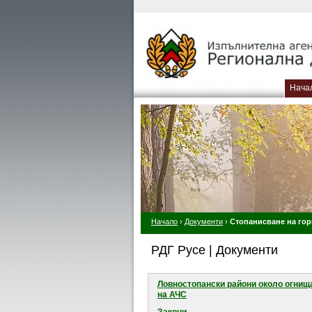
Нача
Начало
›
Документи
›
Стопанисване на гор
РДГ Русе | Документи
Ловностопански райони около огнищ
на АЧС