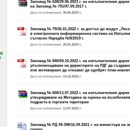
Заповед № 628/29.06.2023 г. на изпълнителния дирек
на Заповед № 791/07.09.2017 г.
Дата на публикуване:
30.06.2023 г.
Заповед № 79/26.01.2022 г. за достъп до модул „Ле
в електронната информационна система на Изпълнит
съгласно Наредба №9/2019 г.
Дата на публикуване:
26.01.2023 г.
на
а
Заповед № 840/04.10.2022 г. на изпълнителния дирек
упълномощаване на директорите на РДГ да създава
или мотивирано да отказват да одобрят план-извле
Дата на публикуване:
14.10.2022 г.
Заповед № 600/13.07.2022 г. на изпълнителния дирек
утвърждаване на Методика за оценка на възобновяв
подраста в горските територии
Дата на публикуване:
13.07.2022 г.
Заповед № РД 49-398/16.09.2021 г. на министъра на 
горите