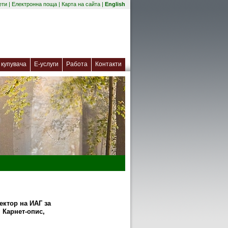
(отваря се в нов прозорец)
ети
|
Електронна поща
|
Карта на сайта
|
English
(отваря се в нов прозорец)
купувача
Е-услуги
Работа
Контакти
ектор на ИАГ за
 Карнет-опис,