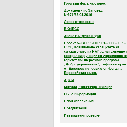
Гори във фаза на старост
Документи по Заповед
№576/22.04.2016
Ловно стопанство
BIO4ECO
Звено Вътрешен одит
Проект № BG05SFOP001-2.006-0039-
CO1 „Повишаване капацитета на
служителите на ИАГ за изпълнение 
контролни функции по управление н
горите“ по Оперативна програма
„Добро управление“, съфинансиран
от Европейския социален фонд на
Европейския съюз.
ЗДОИ
Мнения, становища, позиции
Обща информация
План извлечения
Предписания
Извършени проверки