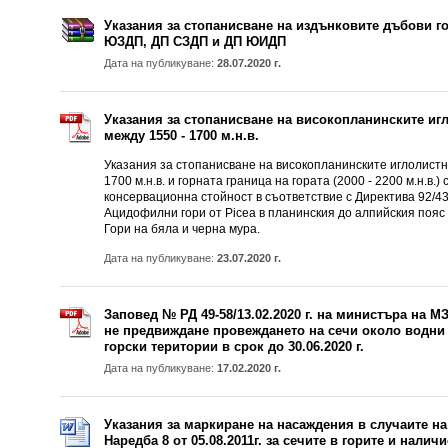
Указания за стопанисване на издънковите дъбови го
ЮЗДП, ДП СЗДП и ДП ЮИДП
Дата на публикуване:
28.07.2020 г.
Указания за стопанисване на високопланинските игл
между 1550 - 1700 м.н.в.
Указания за стопанисване на високопланинските иглолистни
1700 м.н.в. и горната граница на гората (2000 - 2200 м.н.в.)
консервационна стойност в съответствие с Директива 92/43
Ацидофилни гори от Picea в планинския до алпийския пояс (
Гори на бяла и черна мура.
Дата на публикуване:
23.07.2020 г.
Заповед № РД 49-58/13.02.2020 г. на министъра на М
не предвиждане провеждането на сечи около водни
горски територии в срок до 30.06.2020 г.
Дата на публикуване:
17.02.2020 г.
Указания за маркиране на насаждения в случаите на чл.
Наредба 8 от 05.08.2011г. за сечите в горите и нали