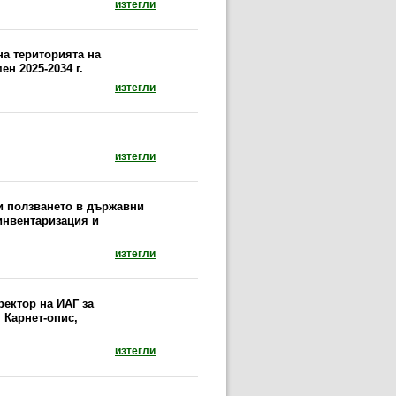
документ: Заповед №372 от 22.04.2026 г. на
изтегли
на територията на
н 2025-2034 г.
документ: Регионална програма за полезащит
изтегли
документ: Провеждане на сечи в сервитути н
изтегли
и ползването в държавни
инвентаризация и
документ: Отговори по въпроси, свързани с 
изтегли
ректор на ИАГ за
 Карнет-опис,
документ: Заповед №1126 от 07.12.2023 г. на
изтегли