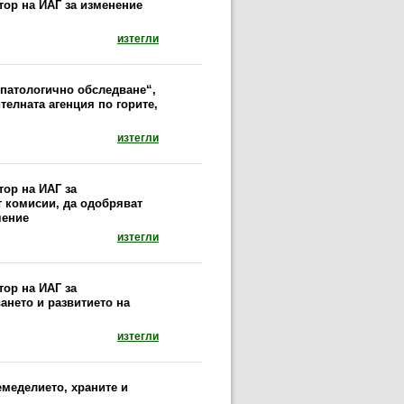
тор на ИАГ за изменение
документ: Заповед № 628/29.06.2023 г. на из
изтегли
сопатологично обследване“,
елната агенция по горите,
документ: Заповед № 79/26.01.2022 г. за до
изтегли
тор на ИАГ за
т комисии, да одобряват
чение
документ: Заповед № 840/04.10.2022 г. на и
изтегли
тор на ИАГ за
ането и развитието на
документ: Заповед № 600/13.07.2022 г. на из
изтегли
земеделието, храните и