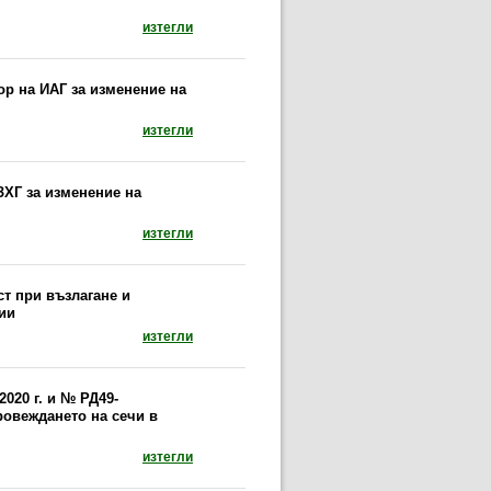
документ: Указания за стопанисване на издъ
изтегли
ор на ИАГ за изменение на
документ: Заповед № 52/25.01.2021 г. на изпъ
изтегли
ЗХГ за изменение на
документ: Заповед № РД49-325/23.10.2020 г. 
изтегли
ст при възлагане и
ии
документ: Указания за отразяване на горите 
изтегли
020 г. и № РД49-
провеждането на сечи в
документ: Заповеди на министъра на МЗХГ с №
изтегли