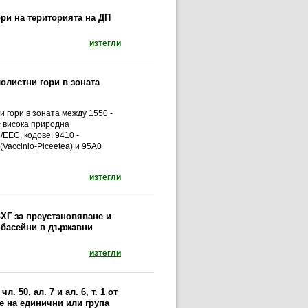
ри на територията на ДП
документ: Указания за стопанисване на издъ
изтегли
олистни гори в зоната
 гори в зоната между 1550 -
 с висока природна
/ЕЕС, кодове: 9410 -
Vaccinio-Picееtеa) и 95A0
документ: Указания за стопанисване на високо
изтегли
ЗХГ за преустановяване и
 басейни в държавни
документ: Заповед № РД 49-58/13.02.2020 г. 
изтегли
 50, ал. 7 и ал. 6, т. 1 от
чие на единични или група