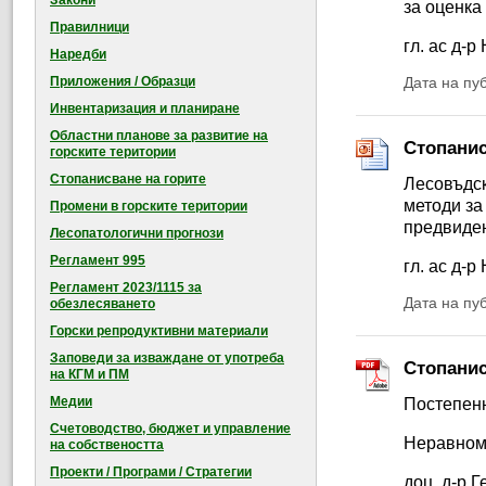
Закони
за оценка
Правилници
гл. ас д-
Наредби
Приложения / Образци
Дата на пу
Инвентаризация и планиране
Областни планове за развитие на
Стопанис
горските територии
Стопанисване на горите
Лесовъдск
методи за
Промени в горските територии
предвиден
Лесопатологични прогнози
Регламент 995
гл. ас д-
Регламент 2023/1115 за
Дата на пу
обезлесяването
Горски репродуктивни материали
Заповеди за изваждане от употреба
Стопанис
на КГМ и ПМ
Медии
Постепенн
Счетоводство, бюджет и управление
Неравноме
на собствеността
Проекти / Програми / Стратегии
доц. д-р 