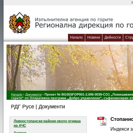
Начало
Новини
Дейности
Стр
Начало
›
Документи
›
Проект № BG05SFOP001-2.006-0039-CO1 „Повишаване 
горите“ по Оперативна програма „Добро управление“, съфинансиран от
РДГ Русе | Документи
Стопанис
Ловностопански райони около огнищa
на АЧС
Индекси з