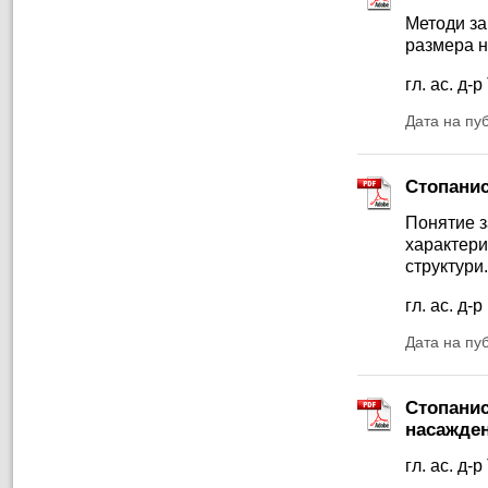
Методи за
размера н
гл. ас. д
Дата на пу
Стопанис
Понятие з
характери
структури.
гл. ас. д
Дата на пу
Стопанис
насажде
гл. ас. д