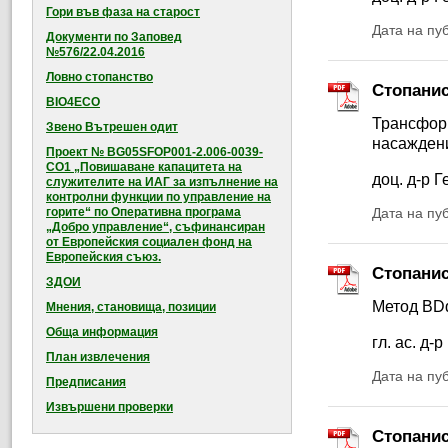
Гори във фаза на старост
Дата на пу
Документи по Заповед
№576/22.04.2016
Ловно стопанство
Стопанис
BIO4ECO
Трансформ
Звено Вътрешен одит
насаждени
Проект № BG05SFOP001-2.006-0039-
CO1 „Повишаване капацитета на
доц. д-р 
служителите на ИАГ за изпълнение на
контролни функции по управление на
горите“ по Оперативна програма
Дата на пу
„Добро управление“, съфинансиран
от Европейския социален фонд на
Европейския съюз.
Стопанис
ЗДОИ
Метод BDq
Мнения, становища, позиции
Обща информация
гл. ас. д
План извлечения
Дата на пу
Предписания
Извършени проверки
Стопанис