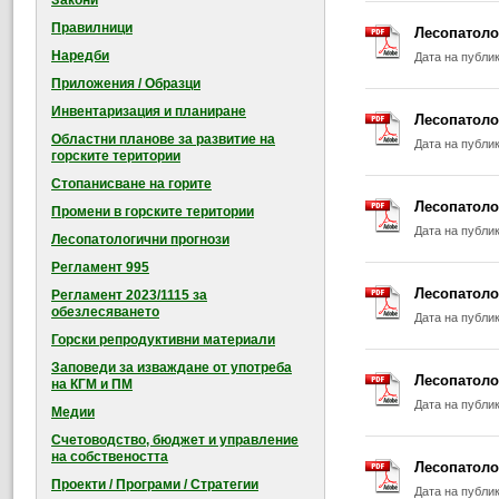
Закони
Правилници
Лесопатолог
Наредби
Дата на публи
Приложения / Образци
Инвентаризация и планиране
Лесопатолог
Областни планове за развитие на
Дата на публи
горските територии
Стопанисване на горите
Лесопатолог
Промени в горските територии
Дата на публи
Лесопатологични прогнози
Регламент 995
Лесопатолог
Регламент 2023/1115 за
обезлесяването
Дата на публи
Горски репродуктивни материали
Заповеди за изваждане от употреба
Лесопатолог
на КГМ и ПМ
Дата на публи
Медии
Счетоводство, бюджет и управление
на собствеността
Лесопатолог
Проекти / Програми / Стратегии
Дата на публи