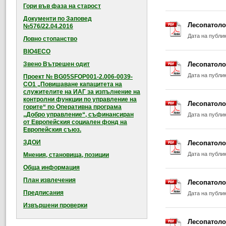
Гори във фаза на старост
Документи по Заповед
Лесопатоло
№576/22.04.2016
Дата на публи
Ловно стопанство
BIO4ECO
Звено Вътрешен одит
Лесопатоло
Дата на публи
Проект № BG05SFOP001-2.006-0039-
CO1 „Повишаване капацитета на
служителите на ИАГ за изпълнение на
контролни функции по управление на
Лесопатоло
горите“ по Оперативна програма
„Добро управление“, съфинансиран
Дата на публи
от Европейския социален фонд на
Европейския съюз.
ЗДОИ
Лесопатоло
Дата на публи
Мнения, становища, позиции
Обща информация
План извлечения
Лесопатоло
Предписания
Дата на публи
Извършени проверки
Лесопатоло