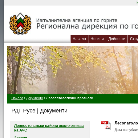
Начало
Новини
Дейности
Стр
Начало
›
Документи
›
Лесопатологични прогнози
РДГ Русе | Документи
Лесопатолог
Ловностопански райони около огнищa
Дата на публи
на АЧС