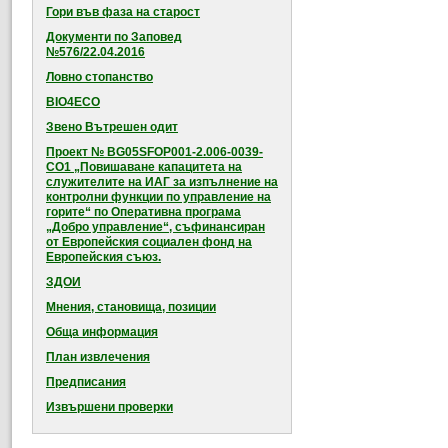
Гори във фаза на старост
Документи по Заповед
№576/22.04.2016
Ловно стопанство
BIO4ECO
Звено Вътрешен одит
Проект № BG05SFOP001-2.006-0039-
CO1 „Повишаване капацитета на
служителите на ИАГ за изпълнение на
контролни функции по управление на
горите“ по Оперативна програма
„Добро управление“, съфинансиран
от Европейския социален фонд на
Европейския съюз.
ЗДОИ
Мнения, становища, позиции
Обща информация
План извлечения
Предписания
Извършени проверки