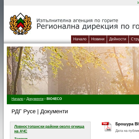
Начало
Новини
Дейности
Стр
Начало
›
Документи
›
BIO4ECO
РДГ Русе | Документи
Брошура B
Ловностопански райони около огнищa
Дата на публи
на АЧС