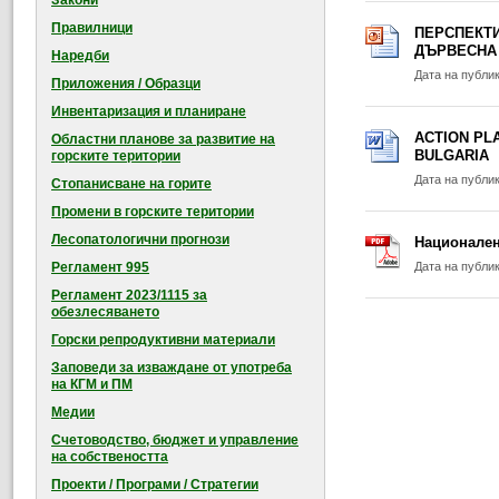
Закони
Правилници
ПЕРСПЕКТИ
ДЪРВЕСНА
Наредби
Дата на публи
Приложения / Образци
Инвентаризация и планиране
ACTION PL
Областни планове за развитие на
BULGARIA
горските територии
Дата на публи
Стопанисване на горите
Промени в горските територии
Лесопатологични прогнози
Национален 
Регламент 995
Дата на публи
Регламент 2023/1115 за
обезлесяването
Горски репродуктивни материали
Заповеди за изваждане от употреба
на КГМ и ПМ
Медии
Счетоводство, бюджет и управление
на собствеността
Проекти / Програми / Стратегии