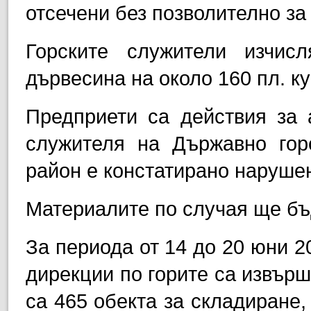
отсечени без позволително за
Горските служители изчис
дървесина на около 160 пл. к
Предприети са действия за 
служителя на Държавно горс
район е констатирано наруш
Материалите по случая ще бъд
За периода от 14 до 20 юни 2
дирекции по горите са извър
са 465 обекта за складиране,