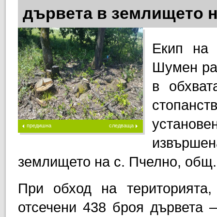
дървета в землището н
Екип на 
Шумен раз
в обхват
стопанс
установ
предишна
следваща
извършен
землището на с. Пчелно, общ
При обход на територията, 
отсечени 438 броя дървета –